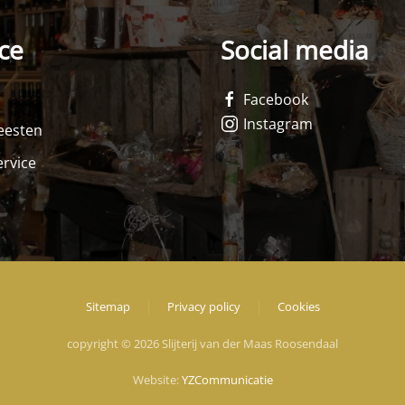
ce
Social media
Facebook
Instagram
feesten
rvice
Sitemap
Privacy policy
Cookies
copyright © 2026 Slijterij van der Maas Roosendaal
Website:
YZCommunicatie