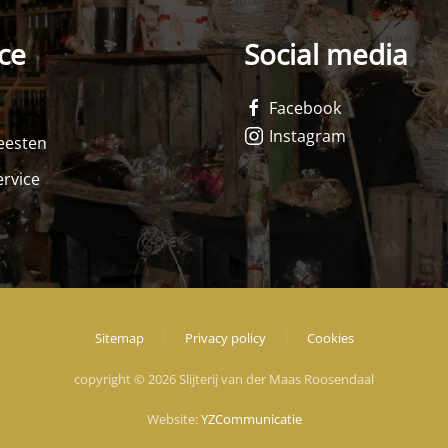
ce
Social media
Facebook
Instagram
feesten
rvice
Sitemap
Privacy policy
Cookies
copyright © 2026 Slijterij van der Maas Roosendaal
Website:
YZCommunicatie