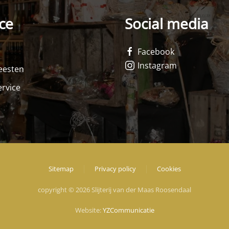
ce
Social media
Facebook
Instagram
feesten
rvice
Sitemap
Privacy policy
Cookies
copyright © 2026 Slijterij van der Maas Roosendaal
Website:
YZCommunicatie