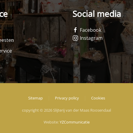
ce
Social media
Facebook
Instagram
feesten
rvice
Sitemap
Privacy policy
Cookies
copyright © 2026 Slijterij van der Maas Roosendaal
Website:
YZCommunicatie