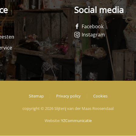
ce
Social media
Facebook
Instagram
feesten
rvice
Sitemap
Privacy policy
Cookies
copyright © 2026 Slijterij van der Maas Roosendaal
Website:
YZCommunicatie